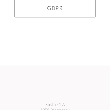
GDPR
Rakitnik 1 A
6258 Prestranek