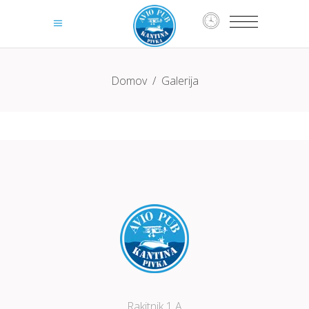
Domov
/
Galerija
Rakitnik 1 A