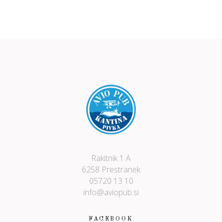
Rakitnik 1 A
6258 Prestranek
05720 13 10
info@aviopub.si
FACEBOOK